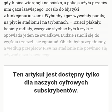
gdy kibice wtargnęli na boisko, a policja użyła przeciw
nim gazu łzawiącego. Doszło do bijatyki
z funkcjonariuszami. Wybuchy i gaz wywołały panikę
na płycie stadionu i na trybunach. – Dzieci płakały,
kobiety mdlały, wszędzie słychać było krzyki –
opowiada jeden ze świadków. Ludzie rzucili się do
wyjścia i zaczęli się zgniatać. Obiekt był przepełniony,
a według przepisów FIFA na stadionie nie powinno się
używać gazu łzawiącego.
Ten artykuł jest dostępny tylko
dla naszych cyfrowych
subskrybentów.