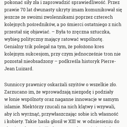
pokonać siły zła i zaprowadzić sprawiedliwość. Przez
prawie 70 lat dwunasty ukryty imam komunikował się
jeszcze ze swoimi zwolennikami poprzez czterech
kolejnych pośredników, a po śmierci ostatniego z nich
przestał się objawiać. – Była to zręczna sztuczka,
wybieg polityczny mający ratować wspólnotę.
Genialny trik polegał na tym, że położono kres
kolejnym sukcesjom, przy czym jednocześnie tron nie
pozostał nieobsadzony – podkreśla historyk Pierre-
Jean Luizard.
Sunniccy prawnicy oskarżali szyitów o wszelkie zło.
Zarzucano im, że wprowadzają niezgodę i podziały
w łonie wspólnoty oraz naganne innowacje w samym
islamie. Niektórzy rzucali na nich klątwy i wzywali,
aby ich wyrżnąć, przywłaszczając sobie ich własność
i kobiety. Takie hasła głosił w XIII w. w odniesieniu do