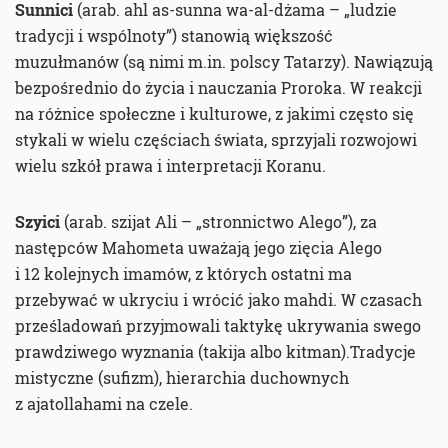
Sunnici
(arab. ahl as-sunna wa-al-dżama – „ludzie
tradycji i wspólnoty”) stanowią większość
muzułmanów (są nimi m.in. polscy Tatarzy). Nawiązują
bezpośrednio do życia i nauczania Proroka. W reakcji
na różnice społeczne i kulturowe, z jakimi często się
stykali w wielu częściach świata, sprzyjali rozwojowi
wielu szkół prawa i interpretacji Koranu.
Szyici
(arab. szijat Ali – „stronnictwo Alego”), za
następców Mahometa uważają jego zięcia Alego
i 12 kolejnych imamów, z których ostatni ma
przebywać w ukryciu i wrócić jako mahdi. W czasach
prześladowań przyjmowali taktykę ukrywania swego
prawdziwego wyznania (takija albo kitman).Tradycje
mistyczne (sufizm), hierarchia duchownych
z ajatollahami na czele.