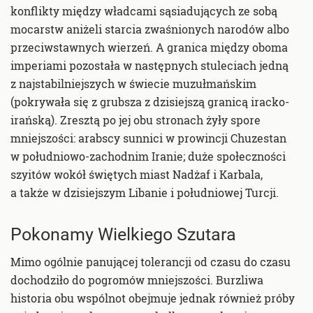
konflikty między władcami sąsiadujących ze sobą
mocarstw aniżeli starcia zwaśnionych narodów albo
przeciwstawnych wierzeń. A granica między oboma
imperiami pozostała w następnych stuleciach jedną
z najstabilniejszych w świecie muzułmańskim
(pokrywała się z grubsza z dzisiejszą granicą iracko-
irańską). Zresztą po jej obu stronach żyły spore
mniejszości: arabscy sunnici w prowincji Chuzestan
w południowo-zachodnim Iranie; duże społeczności
szyitów wokół świętych miast Nadżaf i Karbala,
a także w dzisiejszym Libanie i południowej Turcji.
Pokonamy Wielkiego Szutara
Mimo ogólnie panującej tolerancji od czasu do czasu
dochodziło do pogromów mniejszości. Burzliwa
historia obu wspólnot obejmuje jednak również próby