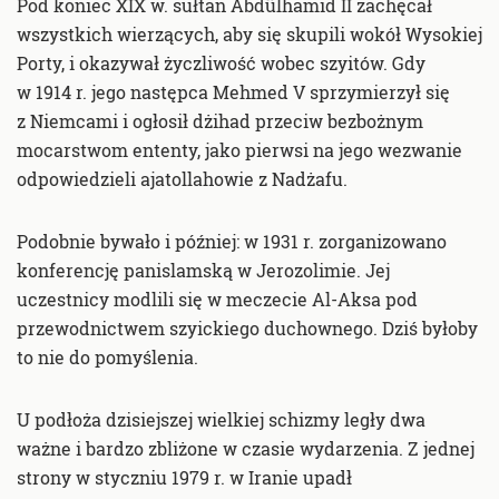
Pod koniec XIX w. sułtan Abdülhamid II zachęcał
wszystkich wierzących, aby się skupili wokół Wysokiej
Porty, i okazywał życzliwość wobec szyitów. Gdy
w 1914 r. jego następca Mehmed V sprzymierzył się
z Niemcami i ogłosił dżihad przeciw bezbożnym
mocarstwom ententy, jako pierwsi na jego wezwanie
odpowiedzieli ajatollahowie z Nadżafu.
Podobnie bywało i później: w 1931 r. zorganizowano
konferencję panislamską w Jerozolimie. Jej
uczestnicy modlili się w meczecie Al-Aksa pod
przewodnictwem szyickiego duchownego. Dziś byłoby
to nie do pomyślenia.
U podłoża dzisiejszej wielkiej schizmy legły dwa
ważne i bardzo zbliżone w czasie wydarzenia. Z jednej
strony w styczniu 1979 r. w Iranie upadł