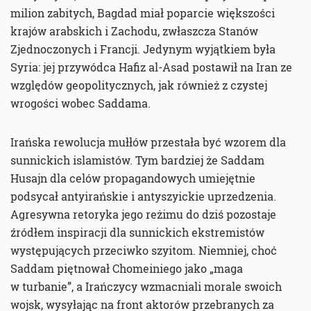
milion zabitych, Bagdad miał poparcie większości
krajów arabskich i Zachodu, zwłaszcza Stanów
Zjednoczonych i Francji. Jedynym wyjątkiem była
Syria: jej przywódca Hafiz al-Asad postawił na Iran ze
względów geopolitycznych, jak również z czystej
wrogości wobec Saddama.
Irańska rewolucja mułłów przestała być wzorem dla
sunnickich islamistów. Tym bardziej że Saddam
Husajn dla celów propagandowych umiejętnie
podsycał antyirańskie i antyszyickie uprzedzenia.
Agresywna retoryka jego reżimu do dziś pozostaje
źródłem inspiracji dla sunnickich ekstremistów
występujących przeciwko szyitom. Niemniej, choć
Saddam piętnował Chomeiniego jako „maga
w turbanie”, a Irańczycy wzmacniali morale swoich
wojsk, wysyłając na front aktorów przebranych za