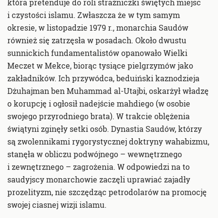
która pretenduje do roli strażniczki świętych miejsc
i czystości islamu. Zwłaszcza że w tym samym
okresie, w listopadzie 1979 r., monarchia Saudów
również się zatrzęsła w posadach. Około dwustu
sunnickich fundamentalistów opanowało Wielki
Meczet w Mekce, biorąc tysiące pielgrzymów jako
zakładników. Ich przywódca, beduiński kaznodzieja
Dżuhajman ben Muhammad al-Utajbi, oskarżył władzę
o korupcję i ogłosił nadejście mahdiego (w osobie
swojego przyrodniego brata). W trakcie oblężenia
świątyni zginęły setki osób. Dynastia Saudów, którzy
są zwolennikami rygorystycznej doktryny wahabizmu,
stanęła w obliczu podwójnego – wewnętrznego
i zewnętrznego – zagrożenia. W odpowiedzi na to
saudyjscy monarchowie zaczęli uprawiać zajadły
prozelityzm, nie szczędząc petrodolarów na promocję
swojej ciasnej wizji islamu.