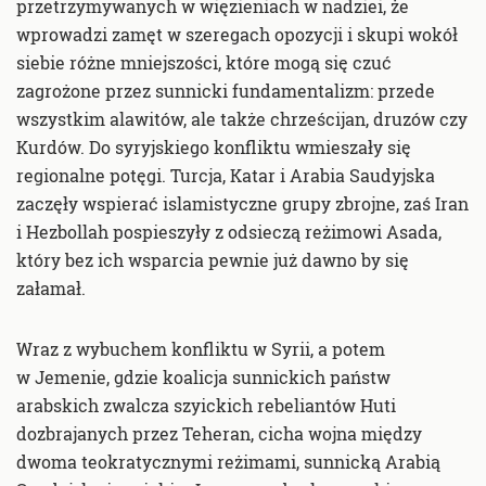
przetrzymywanych w więzieniach w nadziei, że
wprowadzi zamęt w szeregach opozycji i skupi wokół
siebie różne mniejszości, które mogą się czuć
zagrożone przez sunnicki fundamentalizm: przede
wszystkim alawitów, ale także chrześcijan, druzów czy
Kurdów. Do syryjskiego konfliktu wmieszały się
regionalne potęgi. Turcja, Katar i Arabia Saudyjska
zaczęły wspierać islamistyczne grupy zbrojne, zaś Iran
i Hezbollah pospieszyły z odsieczą reżimowi Asada,
który bez ich wsparcia pewnie już dawno by się
załamał.
Wraz z wybuchem konfliktu w Syrii, a potem
w Jemenie, gdzie koalicja sunnickich państw
arabskich zwalcza szyickich rebeliantów Huti
dozbrajanych przez Teheran, cicha wojna między
dwoma teokratycznymi reżimami, sunnicką Arabią