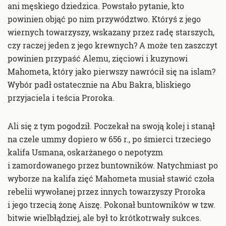
ani męskiego dziedzica. Powstało pytanie, kto
powinien objąć po nim przywództwo. Któryś z jego
wiernych towarzyszy, wskazany przez radę starszych,
czy raczej jeden z jego krewnych? A może ten zaszczyt
powinien przypaść Alemu, zięciowi i kuzynowi
Mahometa, który jako pierwszy nawrócił się na islam?
Wybór padł ostatecznie na Abu Bakra, bliskiego
przyjaciela i teścia Proroka.
Ali się z tym pogodził. Poczekał na swoją kolej i stanął
na czele ummy dopiero w 656 r., po śmierci trzeciego
kalifa Usmana, oskarżanego o nepotyzm
i zamordowanego przez buntowników. Natychmiast po
wyborze na kalifa zięć Mahometa musiał stawić czoła
rebelii wywołanej przez innych towarzyszy Proroka
i jego trzecią żonę Aiszę. Pokonał buntowników w tzw.
bitwie wielbłądziej, ale był to krótkotrwały sukces.