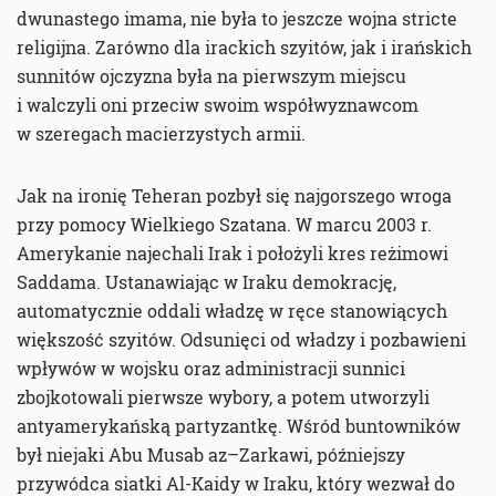
dwunastego imama, nie była to jeszcze wojna stricte
religijna. Zarówno dla irackich szyitów, jak i irańskich
sunnitów ojczyzna była na pierwszym miejscu
i walczyli oni przeciw swoim współwyznawcom
w szeregach macierzystych armii.
Jak na ironię Teheran pozbył się najgorszego wroga
przy pomocy Wielkiego Szatana. W marcu 2003 r.
Amerykanie najechali Irak i położyli kres reżimowi
Saddama. Ustanawiając w Iraku demokrację,
automatycznie oddali władzę w ręce stanowiących
większość szyitów. Odsunięci od władzy i pozbawieni
wpływów w wojsku oraz administracji sunnici
zbojkotowali pierwsze wybory, a potem utworzyli
antyamerykańską partyzantkę. Wśród buntowników
był niejaki Abu Musab az–Zarkawi, późniejszy
przywódca siatki Al-Kaidy w Iraku, który wezwał do