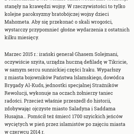
stanęły na krawędzi wojny. W rzeczywistości to tylko
kolejne paroksyzmy bratobójczej wojny dzieci
Mahometa. Aby się przekonać o skali wrogości,
wystarczy przypomnieć głośne wydarzenia z ostatnich
kilku miesięcy.
Marzec 2015 r.: irański generał Ghasem Solejmani,
oczywiście szyita, urządza huczną defiladę w Tikricie,
w samym sercu sunnickiej części Iraku. Wyparłszy
z miasta bojowników Państwa Islamskiego, dowódca
Brygady Al-Kuds, jednostki specjalnej Strażników
Rewolucji, wykonuje na oczach żołnierzy taniec
radości. Przecież właśnie przeszedł do historii,
zdobywając ojczyste miasto Saladyna i Saddama
Husajna… Pomścił też śmierć 1700 szyickich jeńców
wyciętych w pień przez islamistów po zajęciu miasta
w czerwcu 2014 r.