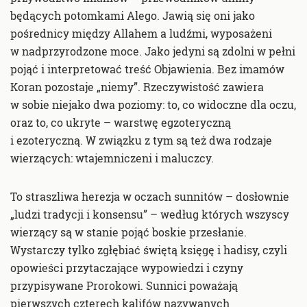
będących potomkami Alego. Jawią się oni jako
pośrednicy między Allahem a ludźmi, wyposażeni
w nadprzyrodzone moce. Jako jedyni są zdolni w pełni
pojąć i interpretować treść Objawienia. Bez imamów
Koran pozostaje „niemy”. Rzeczywistość zawiera
w sobie niejako dwa poziomy: to, co widoczne dla oczu,
oraz to, co ukryte – warstwę egzoteryczną
i ezoteryczną. W związku z tym są też dwa rodzaje
wierzących: wtajemniczeni i maluczcy.
To straszliwa herezja w oczach sunnitów – dosłownie
„ludzi tradycji i konsensu” – według których wszyscy
wierzący są w stanie pojąć boskie przesłanie.
Wystarczy tylko zgłębiać świętą księgę i hadisy, czyli
opowieści przytaczające wypowiedzi i czyny
przypisywane Prorokowi. Sunnici poważają
pierwszych czterech kalifów nazywanych