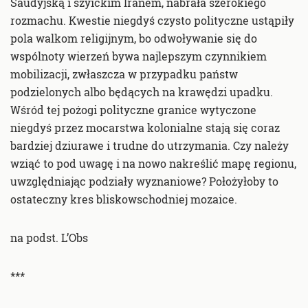
Saudyjską i szyickim Iranem, nabrała szerokiego
rozmachu. Kwestie niegdyś czysto polityczne ustąpiły
pola walkom religijnym, bo odwoływanie się do
wspólnoty wierzeń bywa najlepszym czynnikiem
mobilizacji, zwłaszcza w przypadku państw
podzielonych albo będących na krawędzi upadku.
Wśród tej pożogi polityczne granice wytyczone
niegdyś przez mocarstwa kolonialne stają się coraz
bardziej dziurawe i trudne do utrzymania. Czy należy
wziąć to pod uwagę i na nowo nakreślić mapę regionu,
uwzględniając podziały wyznaniowe? Położyłoby to
ostateczny kres bliskowschodniej mozaice.
na podst. L’Obs
***