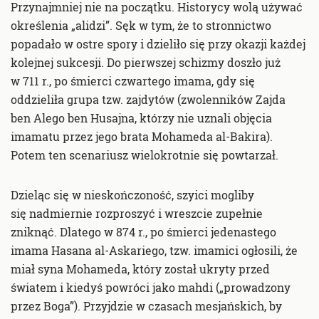
Przynajmniej nie na początku. Historycy wolą używać
określenia „alidzi”. Sęk w tym, że to stronnictwo
popadało w ostre spory i dzieliło się przy okazji każdej
kolejnej sukcesji. Do pierwszej schizmy doszło już
w 711 r., po śmierci czwartego imama, gdy się
oddzieliła grupa tzw. zajdytów (zwolenników Zajda
ben Alego ben Husajna, którzy nie uznali objęcia
imamatu przez jego brata Mohameda al-Bakira).
Potem ten scenariusz wielokrotnie się powtarzał.
Dzieląc się w nieskończoność, szyici mogliby
się nadmiernie rozproszyć i wreszcie zupełnie
zniknąć. Dlatego w 874 r., po śmierci jedenastego
imama Hasana al-Askariego, tzw. imamici ogłosili, że
miał syna Mohameda, który został ukryty przed
światem i kiedyś powróci jako mahdi („prowadzony
przez Boga”). Przyjdzie w czasach mesjańskich, by