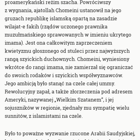
proamerykański reżim szacha. Powróciwszy
z wygnania, ajatollah Chomeini ustanowił na jego
gruzach republikę islamską opartą na zasadzie
wilajat-e fakih (rządów uczonego prawnika
muzułmańskiego sprawowanych w imieniu ukrytego
imama). Jest ona całkowitym zaprzeczeniem
kwietyzmu głoszonego od stuleci przez najwyższych
rangą szyickich duchownych. Chomeini, wyniesiony
wkrótce do rangi imama, nie zamierzał się ograniczać
do swoich rodaków i szyickich współwyznawców.
Jego ambicją było stanąć na czele całej ummy.
Rewolucyjny zapał, a także złorzeczenia pod adresem
Ameryki, nazywanej „Wielkim Szatanem”, i jej
sojuszników w regionie, zjednały mu sympatię wielu
sunnitów, z islamistami na czele.
Było to poważne wyzwanie rzucone Arabii Saudyjskiej,