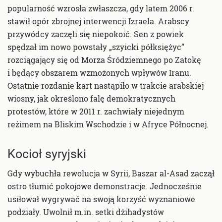
popularność wzrosła zwłaszcza, gdy latem 2006 r.
stawił opór zbrojnej interwencji Izraela. Arabscy
przywódcy zaczęli się niepokoić. Sen z powiek
spędzał im nowo powstały „szyicki półksiężyc”
rozciągający się od Morza Śródziemnego po Zatokę
i będący obszarem wzmożonych wpływów Iranu.
Ostatnie rozdanie kart nastąpiło w trakcie arabskiej
wiosny, jak określono falę demokratycznych
protestów, które w 2011 r. zachwiały niejednym
reżimem na Bliskim Wschodzie i w Afryce Północnej.
Kocioł syryjski
Gdy wybuchła rewolucja w Syrii, Baszar al-Asad zaczął
ostro tłumić pokojowe demonstracje. Jednocześnie
usiłował wygrywać na swoją korzyść wyznaniowe
podziały. Uwolnił m.in. setki dżihadystów