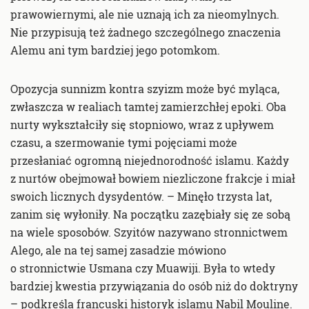
prawowiernymi, ale nie uznają ich za nieomylnych.
Nie przypisują też żadnego szczególnego znaczenia
Alemu ani tym bardziej jego potomkom.
Opozycja sunnizm kontra szyizm może być myląca,
zwłaszcza w realiach tamtej zamierzchłej epoki. Oba
nurty wykształciły się stopniowo, wraz z upływem
czasu, a szermowanie tymi pojęciami może
przesłaniać ogromną niejednorodność islamu. Każdy
z nurtów obejmował bowiem niezliczone frakcje i miał
swoich licznych dysydentów. – Minęło trzysta lat,
zanim się wyłoniły. Na początku zazębiały się ze sobą
na wiele sposobów. Szyitów nazywano stronnictwem
Alego, ale na tej samej zasadzie mówiono
o stronnictwie Usmana czy Muawiji. Była to wtedy
bardziej kwestia przywiązania do osób niż do doktryny
– podkreśla francuski historyk islamu Nabil Mouline.