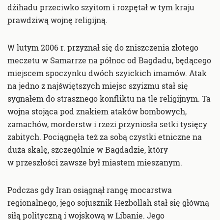
dżihadu przeciwko szyitom i rozpętał w tym kraju
prawdziwą wojnę religijną.
W lutym 2006 r. przyznał się do zniszczenia złotego
meczetu w Samarrze na północ od Bagdadu, będącego
miejscem spoczynku dwóch szyickich imamów. Atak
na jedno z najświętszych miejsc szyizmu stał się
sygnałem do strasznego konfliktu na tle religijnym. Ta
wojna stojąca pod znakiem ataków bombowych,
zamachów, morderstw i rzezi przyniosła setki tysięcy
zabitych. Pociągnęła też za sobą czystki etniczne na
duża skalę, szczególnie w Bagdadzie, który
w przeszłości zawsze był miastem mieszanym.
Podczas gdy Iran osiągnął rangę mocarstwa
regionalnego, jego sojusznik Hezbollah stał się główną
siłą polityczną i wojskową w Libanie. Jego