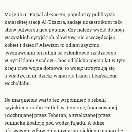
Maj 2015 r.: Fajsal al-Kasem, popularny publicysta
katarskiej stacji Al-Dżazira, zadaje uczestnikom talk
show bulwersujące pytanie. Czy należy wybić do nogi
wszystkich syryjskich alawitów, nie oszczędzając
kobiet i dzieci? Alawizm to odłam szyizmu –
wyznawcami tej religii są członkowie rządzącego
w Syrii klanu Asadów. Choć od blisko pięciu lat w tym
kraju trwa wojna domowa, to wciąż utrzymują się
u władzy, m.in. dzięki wsparciu Iranu i libańskiego
Hezbollahu.
Na marginesie warto też wspomnieć o rebelii
szyickiego ruchu Hutich w Jemenie, finansowanej
i dozbrajanej przez Teheran, a zwalczanej przez
sunnicką koalicję pod wodzą Rijadu. A także
o krwawym zdławieniu przez sunnickiego monarchę