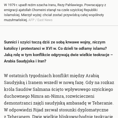
W 1979 r. upadł reżim szacha Iranu, Rezy Pahlawiego. Powracający z
emigracji ajatollah Chomeini stanął na czele szyickiej Republiki
Islamskiej. Mierzył wyżej: chciał zostać przywódcą całej wspólnoty
muzułmańskiej.
AFP / East News
Sunnici i szyici toczą dziś ze sobą krwawe wojny, niczym
katolicy i protestanci w XVI w. Co dzieli te odłamy islamu?
Jaką rolę w tym konflikcie odgrywają dwie wielkie teokracje –
Arabia Saudyjska i Iran?
W ostatnich tygodniach konflikt między Arabią
Saudyjską i Iranem wszedł w nową fazę. Gdy na rozkaz
króla Saudów Salmana ścięto wpływowego szyickiego
duchownego Nimra an-Nimra, rozwścieczeni
demonstranci zajęli saudyjską ambasadę w Teheranie.
W odpowiedzi Rijad zerwał stosunki dyplomatyczne
z Teheranem. Dwie wielkie bliskowschodnie teokracje