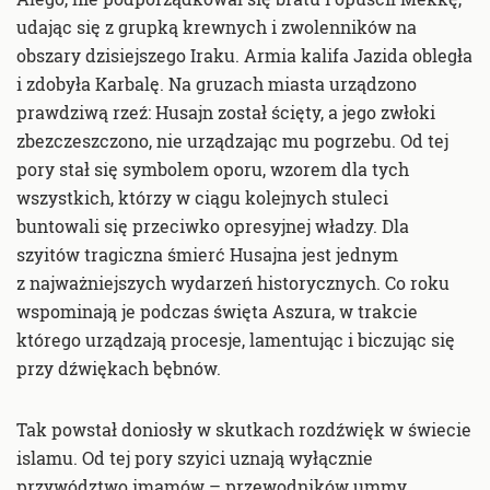
udając się z grupką krewnych i zwolenników na
obszary dzisiejszego Iraku. Armia kalifa Jazida obległa
i zdobyła Karbalę. Na gruzach miasta urządzono
prawdziwą rzeź: Husajn został ścięty, a jego zwłoki
zbezczeszczono, nie urządzając mu pogrzebu. Od tej
pory stał się symbolem oporu, wzorem dla tych
wszystkich, którzy w ciągu kolejnych stuleci
buntowali się przeciwko opresyjnej władzy. Dla
szyitów tragiczna śmierć Husajna jest jednym
z najważniejszych wydarzeń historycznych. Co roku
wspominają je podczas święta Aszura, w trakcie
którego urządzają procesje, lamentując i biczując się
przy dźwiękach bębnów.
Tak powstał doniosły w skutkach rozdźwięk w świecie
islamu. Od tej pory szyici uznają wyłącznie
przywództwo imamów – przewodników ummy