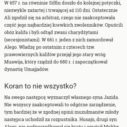
W 657 r. na równinie Siffin doszło do kolejnej potyczki,
niezwykle zażartej i trwającej aż 110 dni. Ostatecznie
Ali zgodził się na arbitraż, czego nie zaakceptowała
część jego najbardziej krewkich zwolenników. Opuścili
obóz kalifa i byli odtąd zwani charydżytami
(secesjonistami). W 661 r. jeden z nich zamordował
Alego. Władzę po ostatnim z czterech tzw.
prawowiernych kalifów przejął jego stary wróg
Muawija, który rządził do 680 r. i zapoczątkował
dynastię Umajjadów.
Koran to nie wszystko?
Na swego następcę wyznaczył własnego syna Jazida.
Nie wszyscy zaakceptowali to odgórne zarządzenie,
tym bardziej że w zgodnej opinii muzułmanów młody
następca uchodził za rozpustnika. Husajn, drugi syn
Alego, nie podporządkował się bratu i opuścił Mekkę,