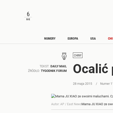
6
SIE
NUMERY
EUROPA
USA
CH
CHINY
Ocalić
TEKST:
DAILY MAIL
ŹRÓDŁO:
TYGODNIK FORUM
28 maja 2015
Numer 1
Mama JU XIAO ze swoi
AP / East News