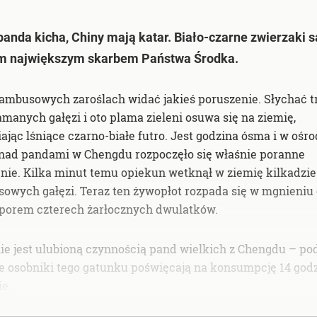
panda kicha, Chiny mają katar. Biało-czarne zwierzaki s
m największym skarbem Państwa Środka.
ambusowych zaroślach widać jakieś poruszenie. Słychać t
amanych gałęzi i oto plama zieleni osuwa się na ziemię,
ając lśniące czarno-białe futro. Jest godzina ósma i w ośr
nad pandami w Chengdu rozpoczęło się właśnie poranne
nie. Kilka minut temu opiekun wetknął w ziemię kilkadzie
owych gałęzi. Teraz ten żywopłot rozpada się w mgnieniu
porem czterech żarłocznych dwulatków.
ie jest ulubioną czynnością pand wielkich z Chengdu – po
ne osobniki tego gatunku poświęcają na konsumpcję 14 god
ie.