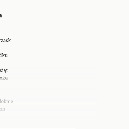
ą
rzask
odku
siąt
 oka
dobnie
zin