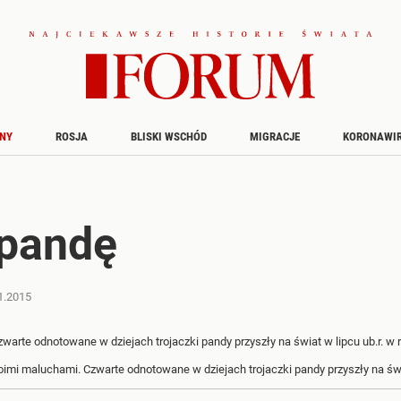
INY
ROSJA
BLISKI WSCHÓD
MIGRACJE
KORONAWI
 pandę
1.2015
mi maluchami. Czwarte odnotowane w dziejach trojaczki pandy przyszły na świ