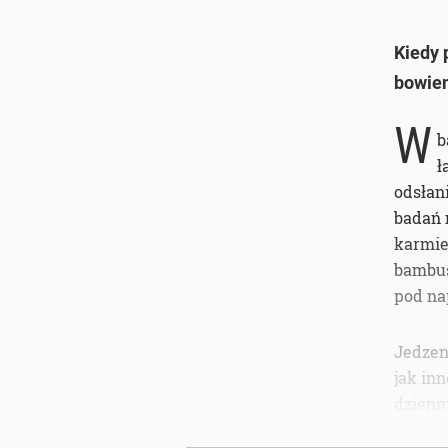
Kiedy 
bowie
W
b
ł
odsłani
badań 
karmie
bambus
pod na
Jedzen
jak in
dzienn