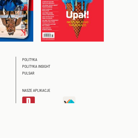
POLITYKA
POLITYKA INSIGHT
PULSAR
NASZE APLIKACJE
WYKONANIE: VAVATECH
©POLITYKA SP. Z O.O. S.K.A.