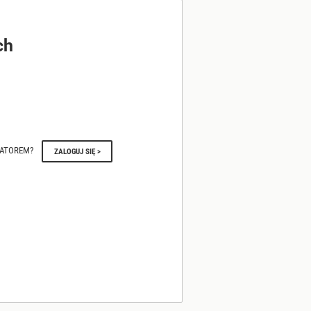
ch
RATOREM?
ZALOGUJ SIĘ >