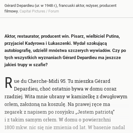
Gérard Depardieu (ur. w 1948 r.), francuski aktor, reżyser, producent
filmowy.
Capital Pictures / Forum
Aktor, restaurator, producent win. Pisarz, wielbiciel Putina,
przyjaciel Kadyrowa i Łukaszenki. Wydał szokującą
autobiografię, udzielił mnóstwa szczerych wywiadów. Czy po
tych wszystkich wyznaniach Gérard Depardieu ma jeszcze
jakieś trupy w szafie?
R
ue du Cherche-Midi 95. Tu mieszka Gérard
Depardieu, choć ostatnio bywa w domu coraz
rzadziej. Wita mnie ubrany w kamizelkę z dwugłowym
orłem, założoną na koszulę. Na prawej ręce ma
zegarek z napisem po rosyjsku „Jestem patriotą”
i z takim samym orłem. W domu o powierzchni
1800 mkw. nic się nie zmienia od lat. W basenie nadal