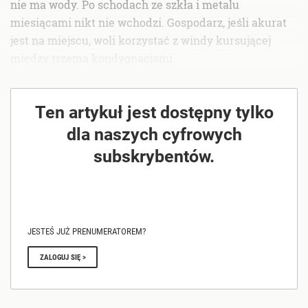
nie ma wody. Po schodach ze szkła i metalu
miesiącami nikt nie wchodzi. Gospodarz, jeśli akurat
jest na miejscu, woli korzystać z windy kursującej
między trzema kondygnacjami.
Ten artykuł jest dostępny tylko
dla naszych cyfrowych
subskrybentów.
JESTEŚ JUŻ PRENUMERATOREM?
ZALOGUJ SIĘ >