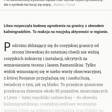
Ale o symbole też toczy się wojny...
Reuters / Forum
Litwa rozpoczęła budowę ogrodzenia na granicy z obwodem
kaliningradzkim. To reakcja na rosyjską aktywność w regionie.
P
odróżni zbliżający się do rosyjskiej granicy od
strony litewskiej do ostatniej chwili nie widzą
rosyjskich żołnierzy i instalacji, ukrytych za
wzniesieniem terenu i lasem Ramoniškiai. Tylko
widok wznoszącej się w niebo wieży obserwacyjnej,
z której Rosjanie przyglądają się i nasłuchują,
świadczy o tym, jak są blisko. To przejście graniczne
przekracza dziennie około 50 pojazdów, zmierzajacych
z Litwy – byłej republiki radzieckiej – do obwodu
kaliningradzkiego, rosyjskiej enklawy wciśniętej
między Litwę na północy i wschodzie oraz Polskę na