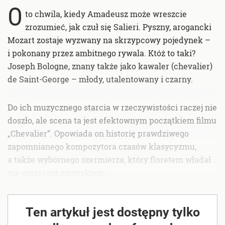
O
to chwila, kiedy Amadeusz może wreszcie
zrozumieć, jak czuł się Salieri. Pyszny, arogancki
Mozart zostaje wyzwany na skrzypcowy pojedynek –
i pokonany przez ambitnego rywala. Któż to taki?
Joseph Bologne, znany także jako kawaler (chevalier)
de Saint-George – młody, utalentowany i czarny.
Do ich muzycznego starcia w rzeczywistości raczej nie
doszło, ale scena ta jest efektownym początkiem filmu
„Chevalier”. Opowiada on historię prawdziwego
zapomnianego kompozytora czasów klasycyzmu,
a także wybornego szermierza, który floretem władał
nie gorzej niż smyczkiem.
Ten artykuł jest dostępny tylko