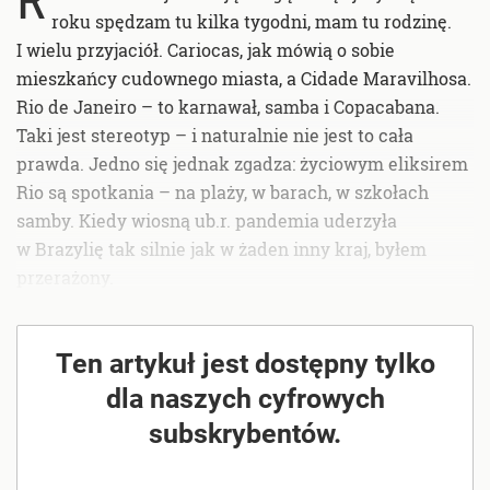
roku spędzam tu kilka tygodni, mam tu rodzinę.
I wielu przyjaciół. Cariocas, jak mówią o sobie
mieszkańcy cudownego miasta, a Cidade Maravilhosa.
Rio de Janeiro – to karnawał, samba i Copacabana.
Taki jest stereotyp – i naturalnie nie jest to cała
prawda. Jedno się jednak zgadza: życiowym eliksirem
Rio są spotkania – na plaży, w barach, w szkołach
samby. Kiedy wiosną ub.r. pandemia uderzyła
w Brazylię tak silnie jak w żaden inny kraj, byłem
przerażony.
Ten artykuł jest dostępny tylko
dla naszych cyfrowych
subskrybentów.