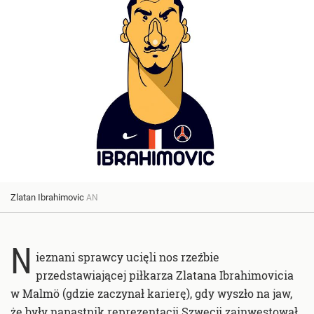
Zlatan Ibrahimovic
AN
N
ieznani sprawcy ucięli nos rzeźbie
przedstawiającej piłkarza Zlatana Ibrahimovicia
w Malmö (gdzie zaczynał karierę), gdy wyszło na jaw,
że były napastnik reprezentacji Szwecji zainwestował