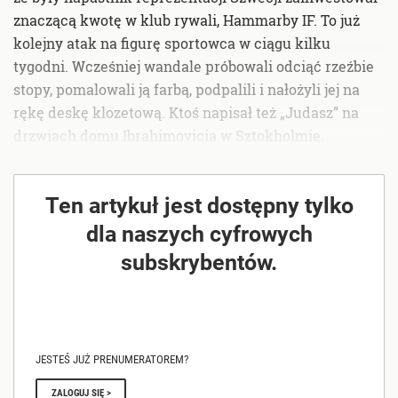
znaczącą kwotę w klub rywali, Hammarby IF. To już
kolejny atak na figurę sportowca w ciągu kilku
tygodni. Wcześniej wandale próbowali odciąć rzeźbie
stopy, pomalowali ją farbą, podpalili i nałożyli jej na
rękę deskę klozetową. Ktoś napisał też „Judasz” na
drzwiach domu Ibrahimovicia w Sztokholmie.
Ten artykuł jest dostępny tylko
dla naszych cyfrowych
subskrybentów.
JESTEŚ JUŻ PRENUMERATOREM?
ZALOGUJ SIĘ >