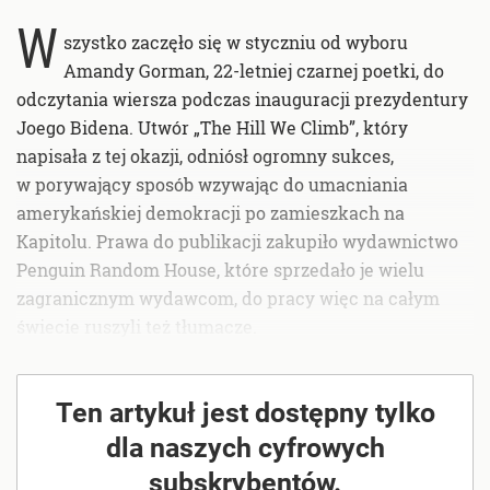
W
szystko zaczęło się w styczniu od wyboru
Amandy Gorman, 22-letniej czarnej poetki, do
odczytania wiersza podczas inauguracji prezydentury
Joego Bidena. Utwór „The Hill We Climb”, który
napisała z tej okazji, odniósł ogromny sukces,
w porywający sposób wzywając do umacniania
amerykańskiej demokracji po zamieszkach na
Kapitolu. Prawa do publikacji zakupiło wydawnictwo
Penguin Random House, które sprzedało je wielu
zagranicznym wydawcom, do pracy więc na całym
świecie ruszyli też tłumacze.
Ten artykuł jest dostępny tylko
dla naszych cyfrowych
subskrybentów.