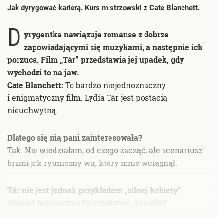
Jak dyrygować karierą. Kurs mistrzowski z Cate Blanchett.
D
yrygentka nawiązuje romanse z dobrze
zapowiadającymi się muzykami, a następnie ich
porzuca. Film „Tár” przedstawia jej upadek, gdy
wychodzi to na jaw.
Cate Blanchett:
To bardzo niejednoznaczny
i enigmatyczny film. Lydia Tár jest postacią
nieuchwytną.
Dlatego się nią pani zainteresowała?
Tak. Nie wiedziałam, od czego zacząć, ale scenariusz
brzmi jak rytmiczny wir, który mnie wciągnął.
Tár nie jest jednak przykładem „silnej kobiety”,
chociaż tego można by oczekiwać, prawda?