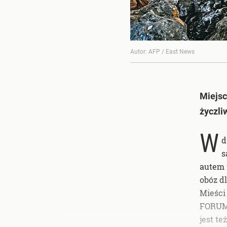
AFP / East News
Miejsc
życzli
W
d
s
autem 
obóz d
Mieści 
FORUM)
jest t