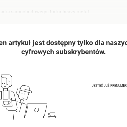
 radia samochodowego dudni heavy metal.
en artykuł jest dostępny tylko dla naszy
cyfrowych subskrybentów.
JESTEŚ JUŻ PRENUME