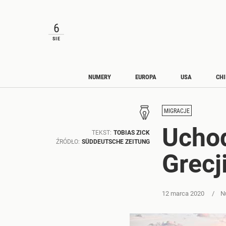
6
SIE
NUMERY
EUROPA
USA
CH
MIGRACJE
Uchod
TEKST:
TOBIAS ZICK
ŹRÓDŁO:
SÜDDEUTSCHE ZEITUNG
Grecj
12 marca 2020
N