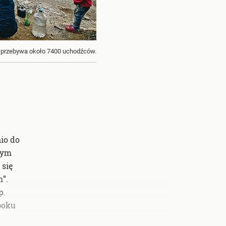
e przebywa około 7400 uchodźców.
nio do
wym
 się
”.
p.
 boku