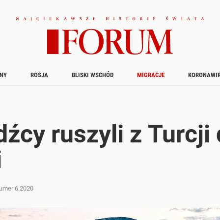
INY
ROSJA
BLISKI WSCHÓD
MIGRACJE
KORONAWI
źcy ruszyli z Turcji
i
umer 6.2020