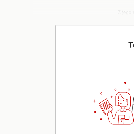
Z jego
T