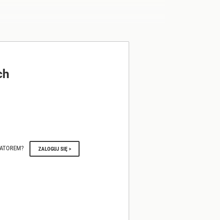
ch
RATOREM?
ZALOGUJ SIĘ >