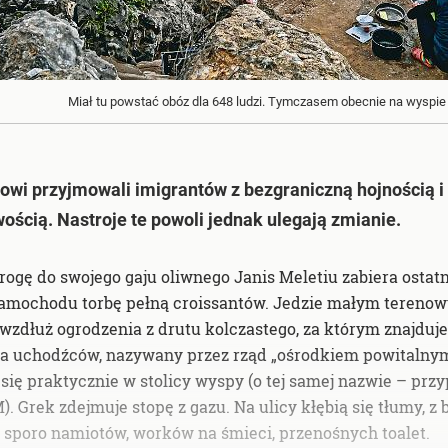
Miał tu powstać obóz dla 648 ludzi. Tymczasem obecnie na wyspi
owi przyjmowali imigrantów z bezgraniczną hojnością i
wością. Nastroje te powoli jednak ulegają zmianie.
rogę do swojego gaju oliwnego Janis Meletiu zabiera ostat
amochodu torbę pełną croissantów. Jedzie małym tereno
wzdłuż ogrodzenia z drutu kolczastego, za którym znajduje
la uchodźców, nazywany przez rząd „ośrodkiem powitalnym
się praktycznie w stolicy wyspy (o tej samej nazwie – przy
. Grek zdejmuje stopę z gazu. Na ulicy kłębią się tłumy, z
eż sporo namiotów, worków na śmieci, przenośnych toalet.