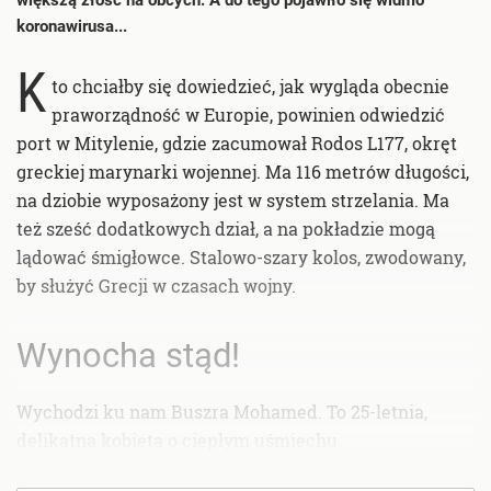
koronawirusa...
K
to chciałby się dowiedzieć, jak wygląda obecnie
praworządność w Europie, powinien odwiedzić
port w Mitylenie, gdzie zacumował Rodos L177, okręt
greckiej marynarki wojennej. Ma 116 metrów długości,
na dziobie wyposażony jest w system strzelania. Ma
też sześć dodatkowych dział, a na pokładzie mogą
lądować śmigłowce. Stalowo-szary kolos, zwodowany,
by służyć Grecji w czasach wojny.
Wynocha stąd!
Wychodzi ku nam Buszra Mohamed. To 25-letnia,
delikatna kobieta o ciepłym uśmiechu.