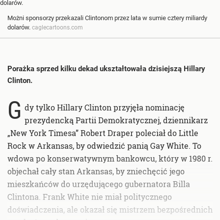
Możni sponsorzy przekazali Clintonom przez lata w sumie cztery miliardy
dolarów.
caglecartoons.com
Porażka sprzed kilku dekad ukształtowała dzisiejszą Hillary
Clinton.
G
dy tylko Hillary Clinton przyjęła nominację
prezydencką Partii Demokratycznej, dziennikarz
„New York Timesa” Robert Draper poleciał do Little
Rock w Arkansas, by odwiedzić panią Gay White. To
wdowa po konserwatywnym bankowcu, który w 1980 r.
objechał cały stan Arkansas, by zniechęcić jego
mieszkańców do urzędującego gubernatora Billa
Clintona. Frank White nie miał politycznego
doświadczenia, ale okazał się mistrzem bezpośrednich